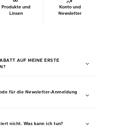
Produkte und
Konto und
Linsen
Newsletter
RABATT AUF MEINE ERSTE
N?
ewsletter erhältst du einen 10% Rabattcode.
code für die Newsletter-Anmeldung
rprüfen, ob die E-Mail im Spam- oder Junk-
ert nicht. Was kann ich tun?
r, dass Sie die Newsletter-Anmeldung