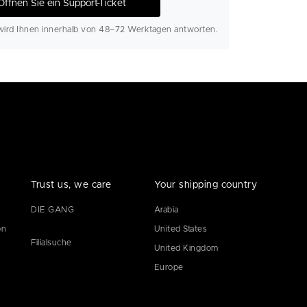
Öffnen Sie ein Support-Ticket
ird Ihnen innerhalb von 48–72 Werktagen antworten.
Trust us, we care
Your shipping country
DIE GANG
Arabia
on
United States
Filialsuche
United Kingdom
Europe