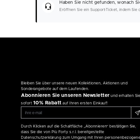
solange die Raten fristgerecht bezahlt werde
Haben Sie nicht gefunden, wonach Si
Raten nicht innerhalb der festgelegten Frist
Eröffnen Sie ein Support-Ticket, indem Sie 
eine Gebühr für verspätete Zahlungen anfalle
Bleiben Sie über unsere neuen Kollektionen, Aktionen und
Sonderangebote auf dem Laufenden.
Abonnieren Sie unseren Newsletter
und erhalten Si
10% Rabatt
sofort
auf Ihren ersten Einkauf!
Durch Klicken auf die Schaltfläche „Abonnieren“ bestätigen Sie,
dass Sie die von Più Forty s.r.l. bereitgestellte
Datenschutzerklärung zum Umgang mit Ihren personenbezogen