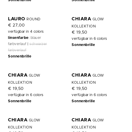
Sonnenbrille
Sonnenbrille
OUT
LAURO
CHIARA
ROUND
GLOW
OF
€ 27,00
STOCK
KOLLEKTION
verfügbar in 4 colors
€ 19,50
linsenfarbe
:
blauer
verfügbar in 6 colors
farbverlauf
|
schwarzer
Sonnenbrille
farbverlauf
Sonnenbrille
OUT
CHIARA
CHIARA
GLOW
GLOW
OF
STOCK
KOLLEKTION
KOLLEKTION
€ 19,50
€ 19,50
verfügbar in 6 colors
verfügbar in 6 colors
Sonnenbrille
Sonnenbrille
CHIARA
CHIARA
GLOW
GLOW
KOLLEKTION
KOLLEKTION