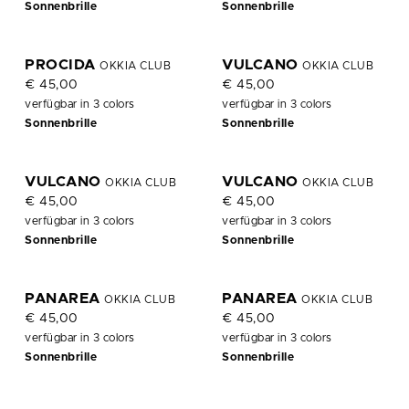
Sonnenbrille
Sonnenbrille
P
PROCIDA
VULCANO
OKKIA CLUB
OKKIA CLUB
€ 45,00
€ 45,00
verfügbar in 3 colors
verfügbar in 3 colors
Sonnenbrille
Sonnenbrille
P
VULCANO
VULCANO
OKKIA CLUB
OKKIA CLUB
€ 45,00
€ 45,00
verfügbar in 3 colors
verfügbar in 3 colors
Sonnenbrille
Sonnenbrille
P
P
PANAREA
PANAREA
OKKIA CLUB
OKKIA CLUB
€ 45,00
€ 45,00
verfügbar in 3 colors
verfügbar in 3 colors
Sonnenbrille
Sonnenbrille