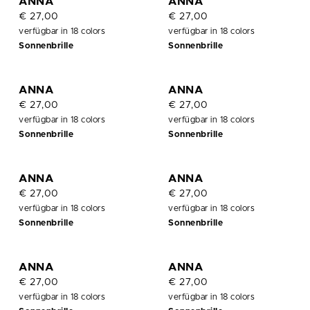
ANNA
ANNA
OF
€ 27,00
€ 27,00
STOCK
verfügbar in 18 colors
verfügbar in 18 colors
Sonnenbrille
Sonnenbrille
OUT
ANNA
ANNA
OF
€ 27,00
€ 27,00
STOCK
verfügbar in 18 colors
verfügbar in 18 colors
Sonnenbrille
Sonnenbrille
OUT
OUT
ANNA
ANNA
OF
OF
€ 27,00
€ 27,00
STOCK
STOCK
verfügbar in 18 colors
verfügbar in 18 colors
Sonnenbrille
Sonnenbrille
OUT
ANNA
ANNA
OF
€ 27,00
€ 27,00
STOCK
verfügbar in 18 colors
verfügbar in 18 colors