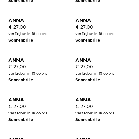
Sonnenbrille
Sonnenbrille
ANNA
ANNA
€ 27,00
€ 27,00
verfügbar in 18 colors
verfügbar in 18 colors
Sonnenbrille
Sonnenbrille
ANNA
ANNA
€ 27,00
€ 27,00
verfügbar in 18 colors
verfügbar in 18 colors
Sonnenbrille
Sonnenbrille
ANNA
ANNA
€ 27,00
€ 27,00
verfügbar in 18 colors
verfügbar in 18 colors
Sonnenbrille
Sonnenbrille
OUT