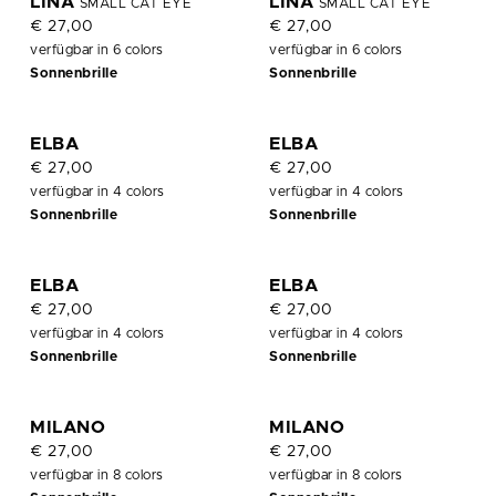
LINA
LINA
SMALL CAT EYE
SMALL CAT EYE
€ 27,00
€ 27,00
verfügbar in 6 colors
verfügbar in 6 colors
Sonnenbrille
Sonnenbrille
ELBA
ELBA
€ 27,00
€ 27,00
verfügbar in 4 colors
verfügbar in 4 colors
Sonnenbrille
Sonnenbrille
ELBA
ELBA
€ 27,00
€ 27,00
verfügbar in 4 colors
verfügbar in 4 colors
Sonnenbrille
Sonnenbrille
MILANO
MILANO
€ 27,00
€ 27,00
verfügbar in 8 colors
verfügbar in 8 colors