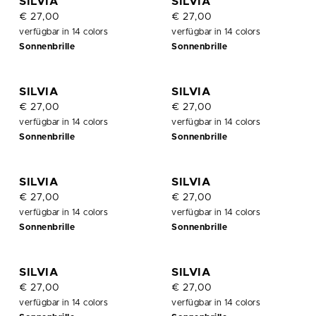
SILVIA
SILVIA
€ 27,00
€ 27,00
verfügbar in 14 colors
verfügbar in 14 colors
Sonnenbrille
Sonnenbrille
SILVIA
SILVIA
€ 27,00
€ 27,00
verfügbar in 14 colors
verfügbar in 14 colors
Sonnenbrille
Sonnenbrille
SILVIA
SILVIA
€ 27,00
€ 27,00
verfügbar in 14 colors
verfügbar in 14 colors
Sonnenbrille
Sonnenbrille
SILVIA
SILVIA
€ 27,00
€ 27,00
verfügbar in 14 colors
verfügbar in 14 colors