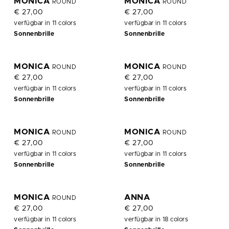
MONICA
MONICA
ROUND
ROUND
€ 27,00
€ 27,00
verfügbar in 11 colors
verfügbar in 11 colors
Sonnenbrille
Sonnenbrille
MONICA
MONICA
ROUND
ROUND
€ 27,00
€ 27,00
verfügbar in 11 colors
verfügbar in 11 colors
Sonnenbrille
Sonnenbrille
MONICA
MONICA
ROUND
ROUND
€ 27,00
€ 27,00
verfügbar in 11 colors
verfügbar in 11 colors
Sonnenbrille
Sonnenbrille
MONICA
ANNA
ROUND
€ 27,00
€ 27,00
verfügbar in 11 colors
verfügbar in 18 colors