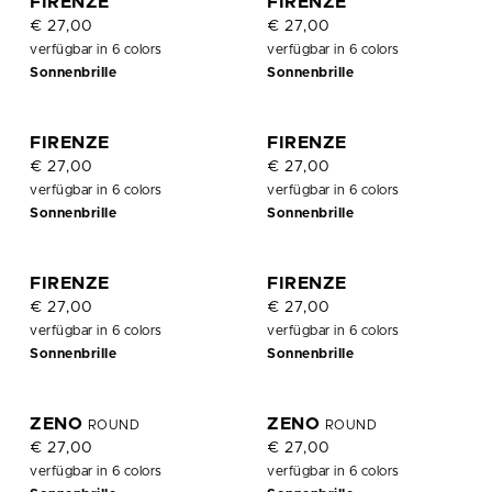
FIRENZE
FIRENZE
€ 27,00
€ 27,00
verfügbar in 6 colors
verfügbar in 6 colors
Sonnenbrille
Sonnenbrille
FIRENZE
FIRENZE
€ 27,00
€ 27,00
verfügbar in 6 colors
verfügbar in 6 colors
Sonnenbrille
Sonnenbrille
FIRENZE
FIRENZE
€ 27,00
€ 27,00
verfügbar in 6 colors
verfügbar in 6 colors
Sonnenbrille
Sonnenbrille
OUT
ZENO
ZENO
ROUND
ROUND
OF
€ 27,00
€ 27,00
STOCK
verfügbar in 6 colors
verfügbar in 6 colors