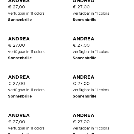
ANDREA
ANDREA
€ 27,00
€ 27,00
verfügbar in 11 colors
verfügbar in 11 colors
Sonnenbrille
Sonnenbrille
ANDREA
ANDREA
€ 27,00
€ 27,00
verfügbar in 11 colors
verfügbar in 11 colors
Sonnenbrille
Sonnenbrille
ANDREA
ANDREA
€ 27,00
€ 27,00
verfügbar in 11 colors
verfügbar in 11 colors
Sonnenbrille
Sonnenbrille
COMING
ANDREA
ANDREA
SOON
€ 27,00
€ 27,00
verfügbar in 11 colors
verfügbar in 11 colors