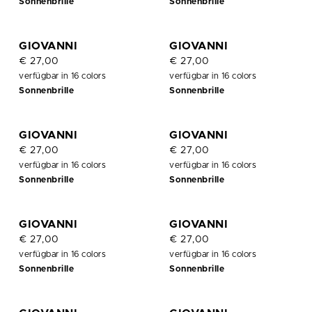
Sonnenbrille
Sonnenbrille
GIOVANNI
GIOVANNI
€ 27,00
€ 27,00
verfügbar in 16 colors
verfügbar in 16 colors
Sonnenbrille
Sonnenbrille
GIOVANNI
GIOVANNI
€ 27,00
€ 27,00
verfügbar in 16 colors
verfügbar in 16 colors
Sonnenbrille
Sonnenbrille
GIOVANNI
GIOVANNI
€ 27,00
€ 27,00
verfügbar in 16 colors
verfügbar in 16 colors
Sonnenbrille
Sonnenbrille