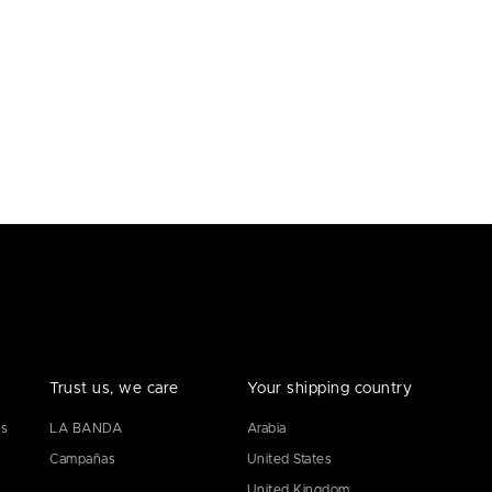
Trust us, we care
Your shipping country
es
LA BANDA
Arabia
Campañas
United States
United Kingdom