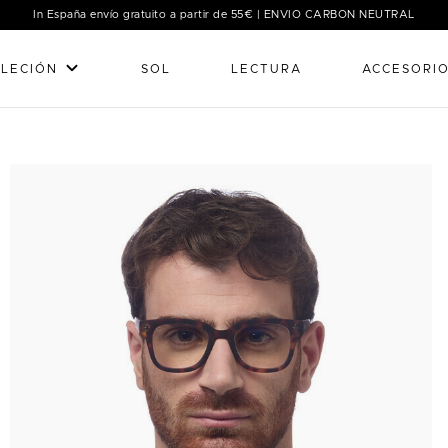
In España envío gratuito a partir de 55€ | ENVIO CARBON NEUTRAL
LECIÓN
SOL
LECTURA
ACCESORI