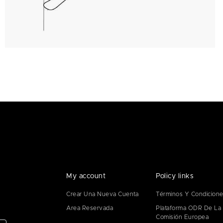
My account
Policy links
Crear Una Nueva Cuenta
Términos Y Condicion
Area Reservada
Plataforma ODR De La
Comisión Europea