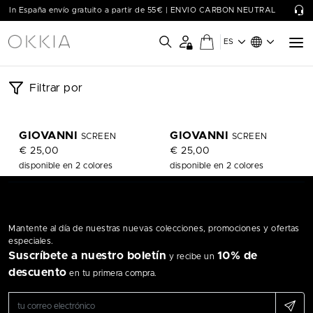
In España envío gratuito a partir de 55€ | ENVIO CARBON NEUTRAL
ES
Gafas de pantalla | OKKIA -
Filtrar por
¡Simplemente Wow!
Protege tus ojos mientras trabajas con el ordenador. Descubra las
GIOVANNI
GIOVANNI
SCREEN
SCREEN
gafas de pantalla
€ 25,00
€ 25,00
disponible en 2 colores
disponible en 2 colores
Mantente al día de nuestras nuevas colecciones, promociones y ofertas
especiales.
Suscríbete a nuestro boletín
10% de
y recibe un
descuento
en tu primera compra.