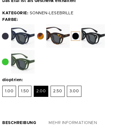
Das Etui ist als Geschenk enthalten!
KATEGORIE:
SONNEN-LESEBRILLE
FARBE:
dioptrien:
1.00
1.50
2.00
2.50
3.00
BESCHREIBUNG
MEHR INFORMATIONEN