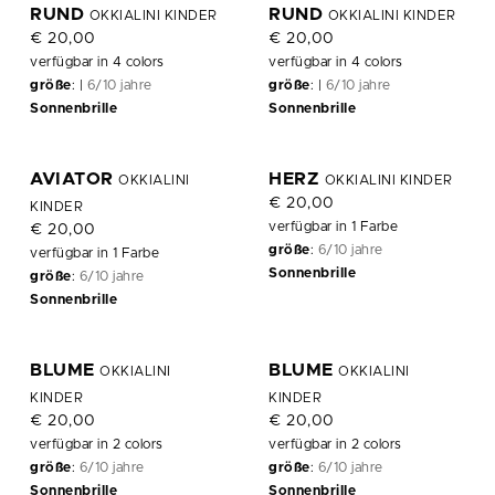
RUND
RUND
OKKIALINI KINDER
OKKIALINI KINDER
€ 20,00
€ 20,00
verfügbar in 4 colors
verfügbar in 4 colors
größe
:
|
6/10 jahre
größe
:
|
6/10 jahre
Sonnenbrille
Sonnenbrille
P
P
AVIATOR
HERZ
OKKIALINI
OKKIALINI KINDER
€ 20,00
KINDER
verfügbar in 1 Farbe
€ 20,00
größe
:
6/10 jahre
verfügbar in 1 Farbe
Sonnenbrille
größe
:
6/10 jahre
Sonnenbrille
P
P
BLUME
BLUME
OKKIALINI
OKKIALINI
KINDER
KINDER
€ 20,00
€ 20,00
verfügbar in 2 colors
verfügbar in 2 colors
größe
:
6/10 jahre
größe
:
6/10 jahre
Sonnenbrille
Sonnenbrille