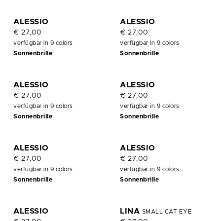
OUT
OUT
ALESSIO
ALESSIO
OF
OF
€ 27,00
€ 27,00
STOCK
STOCK
verfügbar in 9 colors
verfügbar in 9 colors
Sonnenbrille
Sonnenbrille
ALESSIO
ALESSIO
€ 27,00
€ 27,00
verfügbar in 9 colors
verfügbar in 9 colors
Sonnenbrille
Sonnenbrille
ALESSIO
ALESSIO
€ 27,00
€ 27,00
verfügbar in 9 colors
verfügbar in 9 colors
Sonnenbrille
Sonnenbrille
OUT
ALESSIO
LINA
SMALL CAT EYE
OF