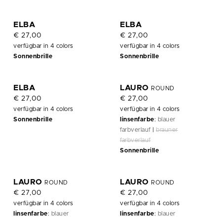
ELBA
ELBA
€ 27,00
€ 27,00
verfügbar in 4 colors
verfügbar in 4 colors
Sonnenbrille
Sonnenbrille
ELBA
LAURO
ROUND
€ 27,00
€ 27,00
verfügbar in 4 colors
verfügbar in 4 colors
Sonnenbrille
linsenfarbe
:
blauer
farbverlauf
|
brauner
farbverlauf
Sonnenbrille
LAURO
LAURO
ROUND
ROUND
€ 27,00
€ 27,00
verfügbar in 4 colors
verfügbar in 4 colors
linsenfarbe
:
blauer
linsenfarbe
:
blauer