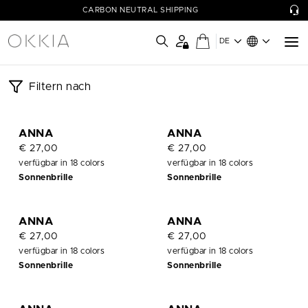
CARBON NEUTRAL SHIPPING
DE
SHOP Brillen & Accessoires |
Filtern nach
OKKIA - Simply Wow!
Sonnenbrillen, Lesebrillen und Blaulichtschutz-Brillen, ideal für
ANNA
ANNA
alle, die viele Stunden am Computer arbeiten. Modern und
€ 27,00
€ 27,00
farbenfroh – viele Modelle passend für Ihr Gesicht.
verfügbar in 18 colors
verfügbar in 18 colors
Sonnenbrille
Sonnenbrille
ANNA
ANNA
€ 27,00
€ 27,00
verfügbar in 18 colors
verfügbar in 18 colors
Sonnenbrille
Sonnenbrille