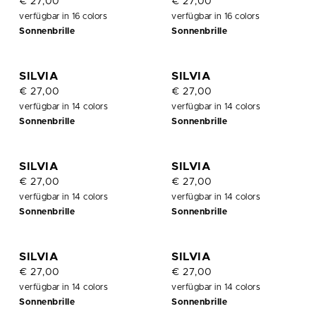
€ 27,00
€ 27,00
verfügbar in 16 colors
verfügbar in 16 colors
Sonnenbrille
Sonnenbrille
SILVIA
SILVIA
€ 27,00
€ 27,00
verfügbar in 14 colors
verfügbar in 14 colors
Sonnenbrille
Sonnenbrille
SILVIA
SILVIA
€ 27,00
€ 27,00
verfügbar in 14 colors
verfügbar in 14 colors
Sonnenbrille
Sonnenbrille
SILVIA
SILVIA
€ 27,00
€ 27,00
verfügbar in 14 colors
verfügbar in 14 colors
Sonnenbrille
Sonnenbrille