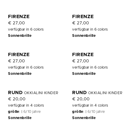
FIRENZE
FIRENZE
€ 27,00
€ 27,00
verfügbar in 6 colors
verfügbar in 6 colors
Sonnenbrille
Sonnenbrille
FIRENZE
FIRENZE
€ 27,00
€ 27,00
verfügbar in 6 colors
verfügbar in 6 colors
Sonnenbrille
Sonnenbrille
P
P
RUND
RUND
OKKIALINI KINDER
OKKIALINI KINDER
€ 20,00
€ 20,00
verfügbar in 4 colors
verfügbar in 4 colors
größe
:
|
6/10 jahre
größe
:
|
6/10 jahre
Sonnenbrille
Sonnenbrille
P
P