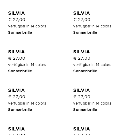
SILVIA
SILVIA
€ 27,00
€ 27,00
verfügbar in 14 colors
verfügbar in 14 colors
Sonnenbrille
Sonnenbrille
SILVIA
SILVIA
€ 27,00
€ 27,00
verfügbar in 14 colors
verfügbar in 14 colors
Sonnenbrille
Sonnenbrille
SILVIA
SILVIA
€ 27,00
€ 27,00
verfügbar in 14 colors
verfügbar in 14 colors
Sonnenbrille
Sonnenbrille
SILVIA
SILVIA