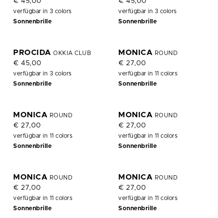
€ 45,00
€ 45,00
verfügbar in 3 colors
verfügbar in 3 colors
Sonnenbrille
Sonnenbrille
P
PROCIDA
MONICA
OKKIA CLUB
ROUND
€ 45,00
€ 27,00
verfügbar in 3 colors
verfügbar in 11 colors
Sonnenbrille
Sonnenbrille
OUT
MONICA
MONICA
ROUND
ROUND
OF
€ 27,00
€ 27,00
STOCK
verfügbar in 11 colors
verfügbar in 11 colors
Sonnenbrille
Sonnenbrille
OUT
MONICA
MONICA
ROUND
ROUND
OF
€ 27,00
€ 27,00
STOCK
verfügbar in 11 colors
verfügbar in 11 colors
Sonnenbrille
Sonnenbrille