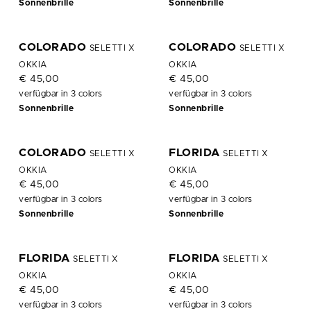
Sonnenbrille
Sonnenbrille
COLORADO
COLORADO
SELETTI X
SELETTI X
OKKIA
OKKIA
€ 45,00
€ 45,00
verfügbar in 3 colors
verfügbar in 3 colors
Sonnenbrille
Sonnenbrille
COLORADO
FLORIDA
SELETTI X
SELETTI X
OKKIA
OKKIA
€ 45,00
€ 45,00
verfügbar in 3 colors
verfügbar in 3 colors
Sonnenbrille
Sonnenbrille
FLORIDA
FLORIDA
SELETTI X
SELETTI X
OKKIA
OKKIA
€ 45,00
€ 45,00
verfügbar in 3 colors
verfügbar in 3 colors