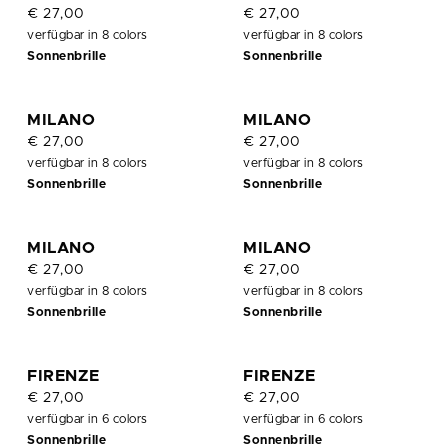
€ 27,00
€ 27,00
verfügbar in 8 colors
verfügbar in 8 colors
Sonnenbrille
Sonnenbrille
MILANO
MILANO
€ 27,00
€ 27,00
verfügbar in 8 colors
verfügbar in 8 colors
Sonnenbrille
Sonnenbrille
MILANO
MILANO
€ 27,00
€ 27,00
verfügbar in 8 colors
verfügbar in 8 colors
Sonnenbrille
Sonnenbrille
FIRENZE
FIRENZE
€ 27,00
€ 27,00
verfügbar in 6 colors
verfügbar in 6 colors
Sonnenbrille
Sonnenbrille