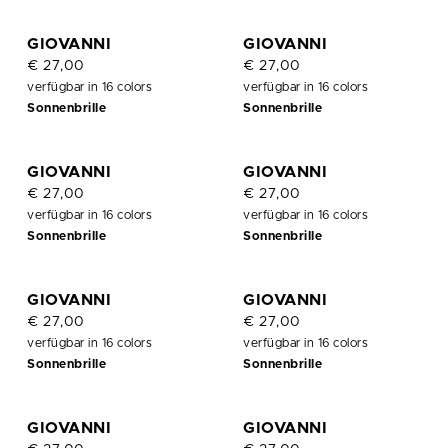
GIOVANNI
GIOVANNI
€ 27,00
€ 27,00
verfügbar in 16 colors
verfügbar in 16 colors
Sonnenbrille
Sonnenbrille
GIOVANNI
GIOVANNI
€ 27,00
€ 27,00
verfügbar in 16 colors
verfügbar in 16 colors
Sonnenbrille
Sonnenbrille
OUT
GIOVANNI
GIOVANNI
OF
€ 27,00
€ 27,00
STOCK
verfügbar in 16 colors
verfügbar in 16 colors
Sonnenbrille
Sonnenbrille
GIOVANNI
GIOVANNI