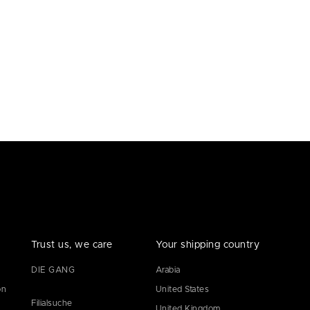
Trust us, we care
Your shipping country
DIE GANG
Arabia
on
United States
Filialsuche
United Kingdom