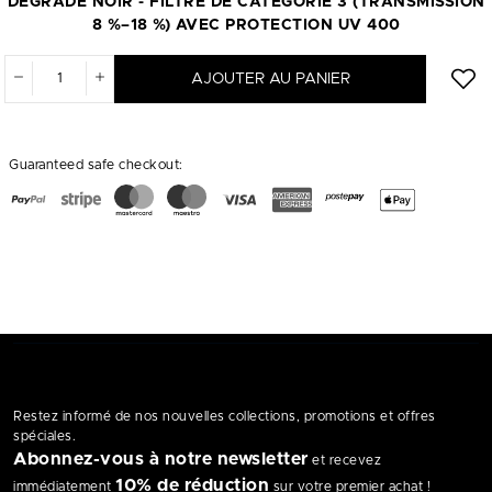
DÉGRADÉ NOIR - FILTRE DE CATÉGORIE 3 (TRANSMISSION
8 %–18 %) AVEC PROTECTION UV 400
AJOUTER AU PANIER
Guaranteed safe checkout:
Restez informé de nos nouvelles collections, promotions et offres
spéciales.
Abonnez-vous à notre newsletter
et recevez
10% de réduction
immédiatement
sur votre premier achat !