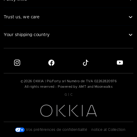
Trust us, we care
Your shipping country
©
2026
OKKIA | PiùForty srl Numéro de TVA
02262820976
All rights reserved - Powered by AMT and Moonwalks
|
G
C
|
Vos préférences de confidentialité
|
notice at Collection