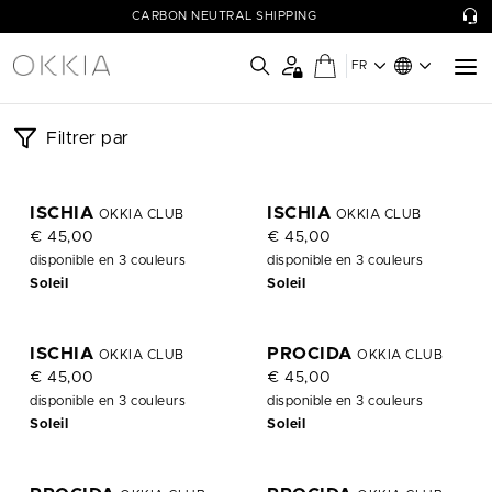
CARBON NEUTRAL SHIPPING
FR
OKKIA CLUB | OKKIA - Tout
Filtrer par
simplement formidable!
P
P
Les collections de lunette OKKIA, alliant fonctionnalité, design
ISCHIA
ISCHIA
OKKIA CLUB
OKKIA CLUB
unique et couleurs vives, sont pensées pour le bien-être de
€ 45,00
€ 45,00
chacun.
disponible en 3 couleurs
disponible en 3 couleurs
Soleil
Soleil
P
P
ISCHIA
PROCIDA
OKKIA CLUB
OKKIA CLUB
€ 45,00
€ 45,00
disponible en 3 couleurs
disponible en 3 couleurs
Soleil
Soleil
P
P