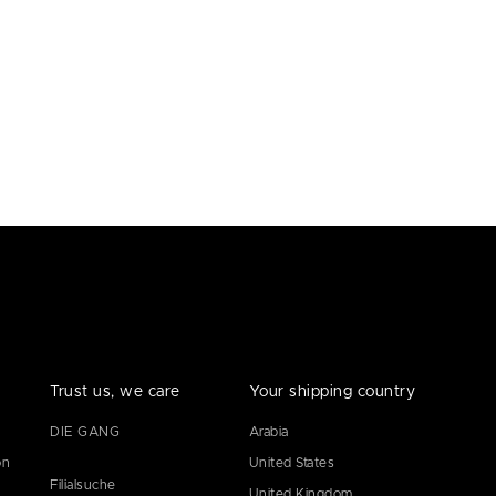
Trust us, we care
Your shipping country
DIE GANG
Arabia
on
United States
Filialsuche
United Kingdom