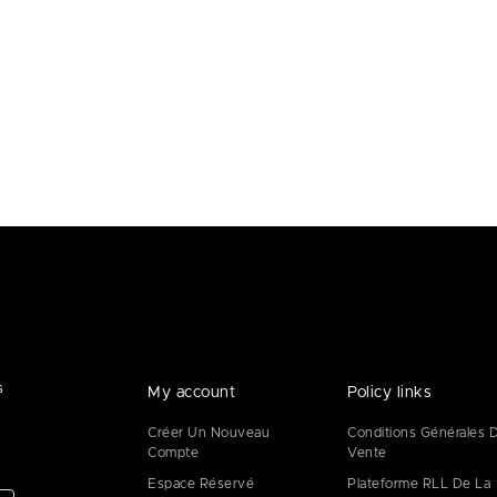
s
My account
Policy links
Créer Un Nouveau
Conditions Générales 
Compte
Vente
Espace Réservé
Plateforme RLL De La