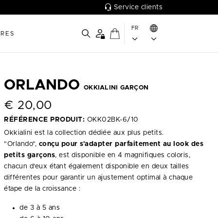
Service clients
FR
IRES
ORLANDO
OKKIALINI GARÇON
€
20,00
RÉFÉRENCE PRODUIT:
OKK02BK-6/10
Okkialini est la collection dédiée aux plus petits.
"Orlando",
conçu pour s'adapter parfaitement au look des
petits garçons
, est disponible en 4 magnifiques coloris,
chacun d'eux étant également disponible en deux tailles
différentes pour garantir un ajustement optimal à chaque
étape de la croissance :
de 3 à 5 ans