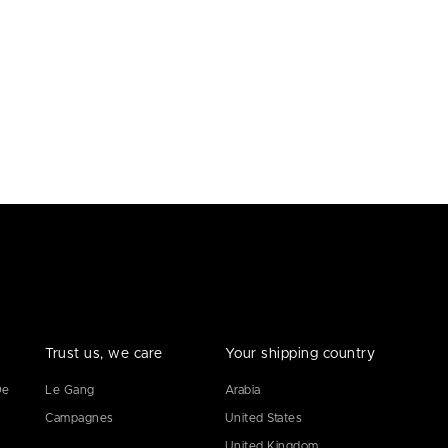
Trust us, we care
Your shipping country
De
Le Gang
Arabia
Campagnes
United States
United Kingdom