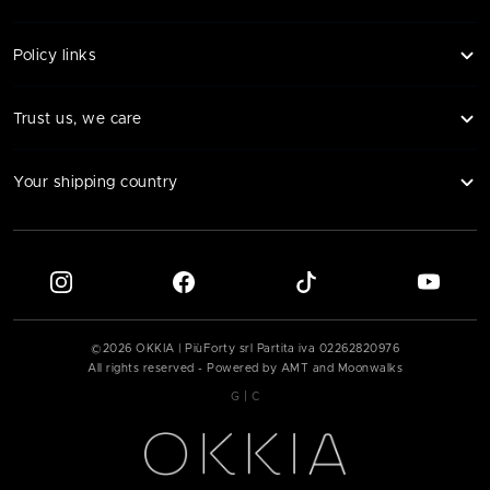
Policy links
Trust us, we care
Your shipping country
©
2026
OKKIA | PiùForty srl Partita iva
02262820976
All rights reserved - Powered by AMT and Moonwalks
|
G
C