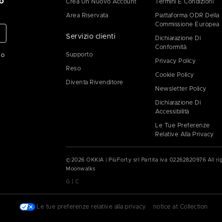
o
Crea Un Nuovo Account
Termini E Condizioni
Area Riservata
Piattaforma ODR Della
Commissione Europea
Servizio clienti
Dichiarazione Di
Conformità
Supporto
so
Privacy Policy
Reso
Cookie Policy
Diventa Rivenditore
Newsletter Policy
Dichiarazione Di
Accessibilità
Le Tue Preferenze
Relative Alla Privacy
©
2026
OKKIA | PiùForty srl Partita iva
02262820976
All r
Moonwalks
|
G
C
|
Le tue preferenze relative alla privacy
|
notice at Collection