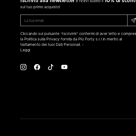
Iscriviti alla newsletter
10% di scont
e ricevi subito il
sul tuo primo acquisto!
Cliccando sul pulsante “Iscrivimi” confermi di aver letto e compre
la Politica sulla Privacy fornita da Più Forty s.r.l in merito al
trattamento dei tuoi Dati Personali. -
Leggi