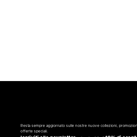
Resta sempre aggiornato sulle nostre nuove collezioni, promozion
offerte speciali.