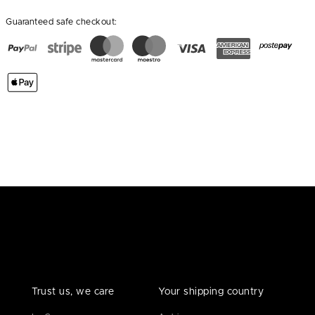
Guaranteed safe checkout:
Trust us, we care
Your shipping country