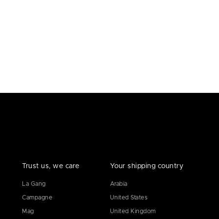
Trust us, we care
Your shipping country
La Gang
Arabia
Campagne
United States
Mag
United Kingdom