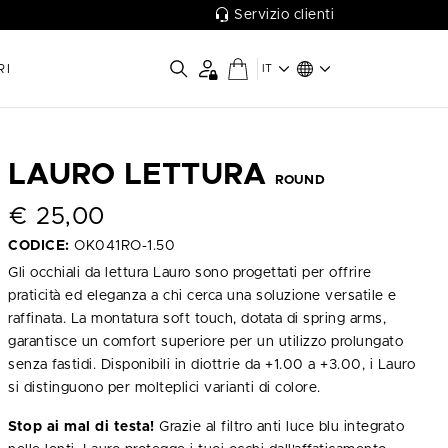
Servizio clienti
RI
IT
LAURO LETTURA
ROUND
€
25,00
CODICE:
OK041RO-1.50
Gli occhiali da lettura Lauro sono progettati per offrire
praticità ed eleganza a chi cerca una soluzione versatile e
raffinata. La montatura soft touch, dotata di spring arms,
garantisce un comfort superiore per un utilizzo prolungato
senza fastidi. Disponibili in diottrie da +1.00 a +3.00, i Lauro
si distinguono per molteplici varianti di colore.
Stop ai mal di testa!
Grazie al filtro anti luce blu integrato