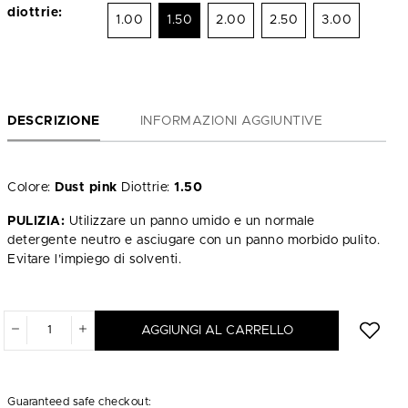
diottrie:
1.00
1.50
2.00
2.50
3.00
DESCRIZIONE
INFORMAZIONI AGGIUNTIVE
Colore:
Dust pink
Diottrie:
1.50
PULIZIA:
Utilizzare un panno umido e un normale
detergente neutro e asciugare con un panno morbido pulito.
Evitare l’impiego di solventi.
AGGIUNGI AL CARRELLO
Guaranteed safe checkout: