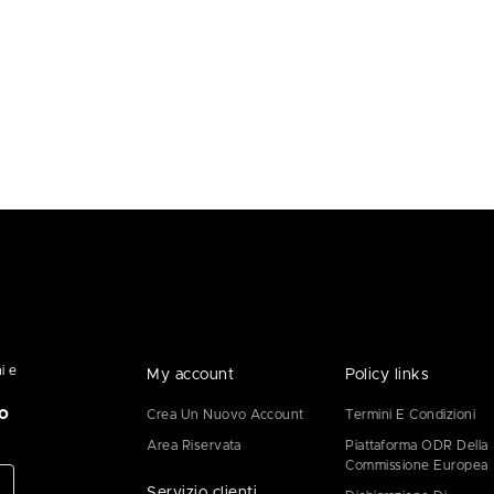
i e
My account
Policy links
o
Crea Un Nuovo Account
Termini E Condizioni
Area Riservata
Piattaforma ODR Della
Commissione Europea
Servizio clienti