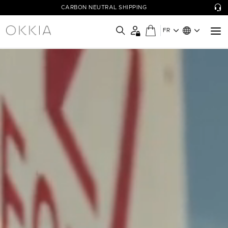
CARBON NEUTRAL SHIPPING
FR
OKKIA - Simply Wow!
Le collezioni di occhiali OKKIA sono pensate per il benessere di
ognuno, coniugando funzionalità a design unici e colori vivaci.