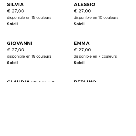
OUT
SILVIA
ALESSIO
OF
€ 27,00
€ 27,00
STOCK
disponible en 15 couleurs
disponible en 10 couleurs
Soleil
Soleil
GIOVANNI
EMMA
€ 27,00
€ 27,00
disponible en 18 couleurs
disponible en 7 couleurs
Soleil
Soleil
CLAUDIA
BERLINO
BIG CAT EYE
€ 27,00
€ 27,00
disponible en 7 couleurs
disponible en 4 couleurs
Soleil
Soleil