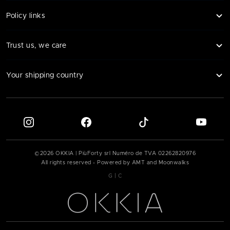
Policy links
Trust us, we care
Your shipping country
©
2026
OKKIA | PiùForty srl Numéro de TVA
02262820976
All rights reserved - Powered by AMT and Moonwalks
|
G
C