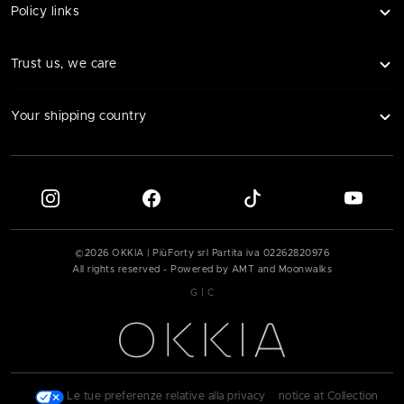
Policy links
Trust us, we care
Your shipping country
©
2026
OKKIA | PiùForty srl Partita iva
02262820976
All rights reserved - Powered by AMT and Moonwalks
|
G
C
|
Le tue preferenze relative alla privacy
|
notice at Collection