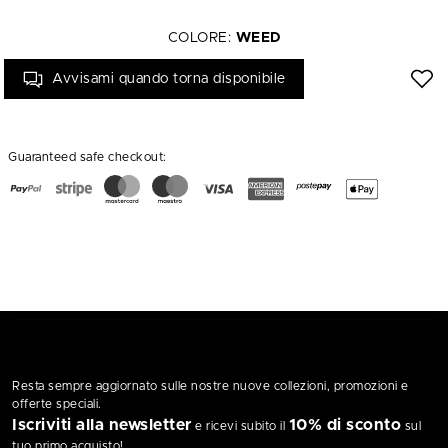
COLORE:
WEED
Avvisami quando torna disponibile
Guaranteed safe checkout:
Resta sempre aggiornato sulle nostre nuove collezioni, promozioni e
offerte speciali.
Iscriviti alla newsletter
10% di sconto
e ricevi subito il
sul
tuo primo acquisto!