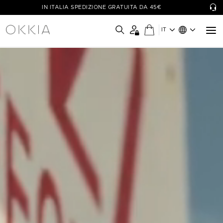
IN ITALIA SPEDIZIONE GRATUITA DA 45€
IT
OKKIA - Simply Wow!
Le collezioni di occhiali OKKIA sono pensate per il benessere di
ognuno, coniugando funzionalità a design unici e colori vivaci.