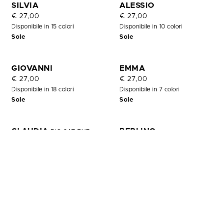
OUT
SILVIA
ALESSIO
OF
€ 27,00
€ 27,00
STOCK
Disponibile in 15 colori
Disponibile in 10 colori
Sole
Sole
GIOVANNI
EMMA
€ 27,00
€ 27,00
Disponibile in 18 colori
Disponibile in 7 colori
Sole
Sole
CLAUDIA
BERLINO
BIG CAT EYE
€ 27,00
€ 27,00
Disponibile in 7 colori
Disponibile in 4 colori
Sole
Sole