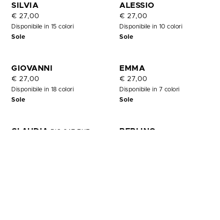
OUT
SILVIA
ALESSIO
OF
€ 27,00
€ 27,00
STOCK
Disponibile in 15 colori
Disponibile in 10 colori
Sole
Sole
GIOVANNI
EMMA
€ 27,00
€ 27,00
Disponibile in 18 colori
Disponibile in 7 colori
Sole
Sole
CLAUDIA
BERLINO
BIG CAT EYE
€ 27,00
€ 27,00
Disponibile in 7 colori
Disponibile in 4 colori
Sole
Sole