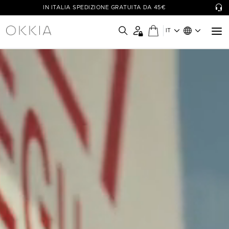
IN ITALIA SPEDIZIONE GRATUITA DA 45€
IT
OKKIA - Simply Wow!
Le collezioni di occhiali OKKIA sono pensate per il benessere di
ognuno, coniugando funzionalità a design unici e colori vivaci.