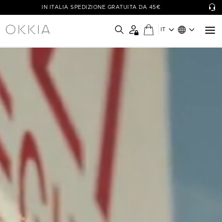
IN ITALIA SPEDIZIONE GRATUITA DA 45€
IT
OKKIA - Simply Wow!
Le collezioni di occhiali OKKIA sono pensate per il benessere di
ognuno, coniugando funzionalità a design unici e colori vivaci.