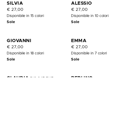
OUT
SILVIA
ALESSIO
OF
€ 27,00
€ 27,00
STOCK
Disponibile in 15 colori
Disponibile in 10 colori
Sole
Sole
GIOVANNI
EMMA
€ 27,00
€ 27,00
Disponibile in 18 colori
Disponibile in 7 colori
Sole
Sole
CLAUDIA
BERLINO
BIG CAT EYE
€ 27,00
€ 27,00
Disponibile in 7 colori
Disponibile in 4 colori
Sole
Sole