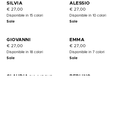
OUT
SILVIA
ALESSIO
OF
€ 27,00
€ 27,00
STOCK
Disponibile in 15 colori
Disponibile in 10 colori
Sole
Sole
GIOVANNI
EMMA
€ 27,00
€ 27,00
Disponibile in 18 colori
Disponibile in 7 colori
Sole
Sole
CLAUDIA
BERLINO
BIG CAT EYE
€ 27,00
€ 27,00
Disponibile in 7 colori
Disponibile in 4 colori
Sole
Sole