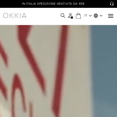
IN ITALIA SPEDIZIONE GRATUITA DA 45€
IT
OKKIA - Simply Wow!
Le collezioni di occhiali OKKIA sono pensate per il benessere di
ognuno, coniugando funzionalità a design unici e colori vivaci.