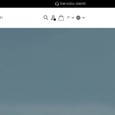
Servizio clienti
RI
IT
a design unici e colori vivaci.