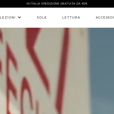
IN ITALIA SPEDIZIONE GRATUITA DA 45€
LEZIONI
SOLE
LETTURA
ACCESSO
OKKIA - Simply Wow!
A sono pensate per il benessere di ognuno, coniugando funzionalità 