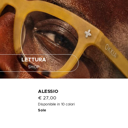
LETTURA
SHOP
OUT
ALESSIO
OF
€ 27,00
STOCK
Disponibile in 10 colori
Sole