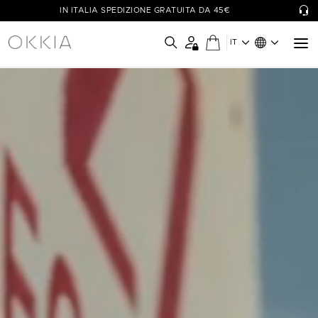
IN ITALIA SPEDIZIONE GRATUITA DA 45€
IT
OKKIA - Simply Wow!
Le collezioni di occhiali OKKIA sono pensate per il benessere di
ognuno, coniugando funzionalità a design unici e colori vivaci.