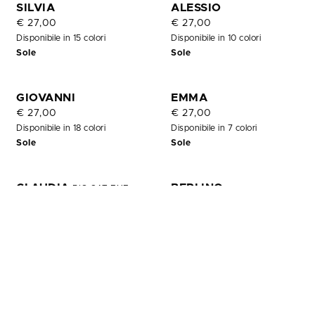
OUT
SILVIA
ALESSIO
OF
€ 27,00
€ 27,00
STOCK
Disponibile in 15 colori
Disponibile in 10 colori
Sole
Sole
GIOVANNI
EMMA
€ 27,00
€ 27,00
Disponibile in 18 colori
Disponibile in 7 colori
Sole
Sole
CLAUDIA
BERLINO
BIG CAT EYE
€ 27,00
€ 27,00
Disponibile in 7 colori
Disponibile in 4 colori
Sole
Sole