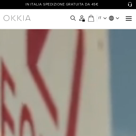
IN ITALIA SPEDIZIONE GRATUITA DA 45€
IT
OKKIA - Simply Wow!
Le collezioni di occhiali OKKIA sono pensate per il benessere di
ognuno, coniugando funzionalità a design unici e colori vivaci.