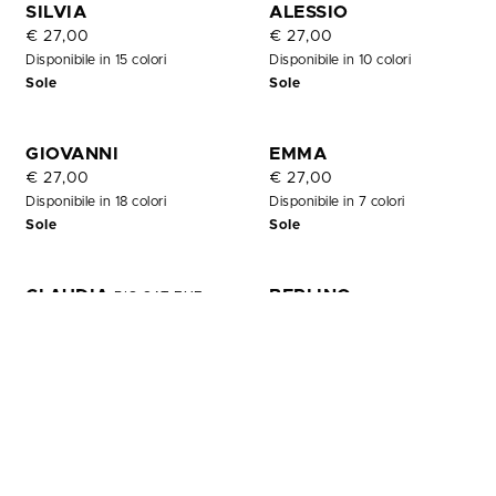
OUT
SILVIA
ALESSIO
OF
€ 27,00
€ 27,00
STOCK
Disponibile in 15 colori
Disponibile in 10 colori
Sole
Sole
GIOVANNI
EMMA
€ 27,00
€ 27,00
Disponibile in 18 colori
Disponibile in 7 colori
Sole
Sole
CLAUDIA
BERLINO
BIG CAT EYE
€ 27,00
€ 27,00
Disponibile in 7 colori
Disponibile in 4 colori
Sole
Sole