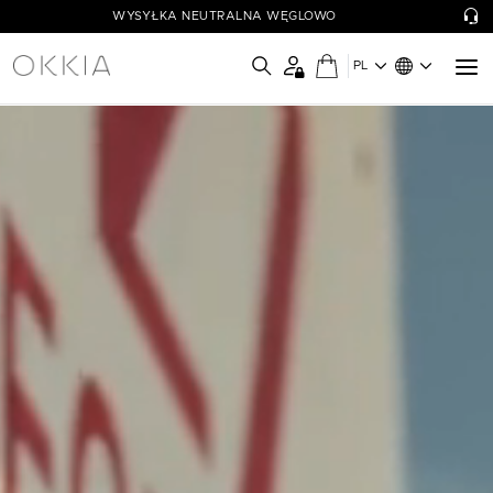
WYSYŁKA NEUTRALNA WĘGLOWO
PL
OKKIA - Simply Wow!
Le collezioni di occhiali OKKIA sono pensate per il benessere di
ognuno, coniugando funzionalità a design unici e colori vivaci.