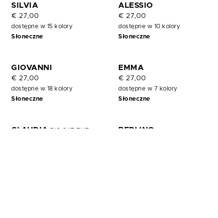
OUT
SILVIA
ALESSIO
OF
€ 27,00
€ 27,00
STOCK
dostępne w 15 kolory
dostępne w 10 kolory
Słoneczne
Słoneczne
GIOVANNI
EMMA
€ 27,00
€ 27,00
dostępne w 18 kolory
dostępne w 7 kolory
Słoneczne
Słoneczne
CLAUDIA
BERLINO
BIG CAT EYE
€ 27,00
€ 27,00
dostępne w 7 kolory
dostępne w 4 kolory
Słoneczne
Słoneczne