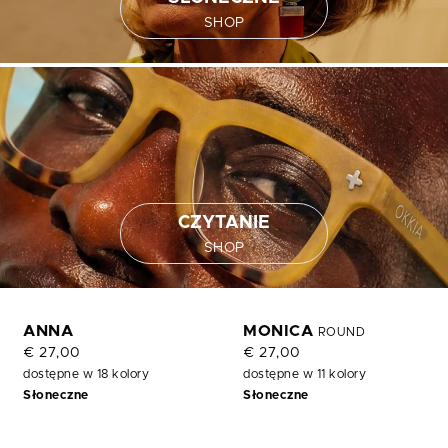
SHOP
CZYTANIE
SHOP
ANNA
MONICA
ROUND
€ 27,00
€ 27,00
dostępne w 18 kolory
dostępne w 11 kolory
Słoneczne
Słoneczne