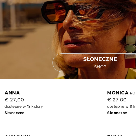
SŁONECZNE
SHOP
ANNA
MONICA
RO
€ 27,00
€ 27,00
dostępne w 18 kolory
dostępne w 11 k
Słoneczne
Słoneczne