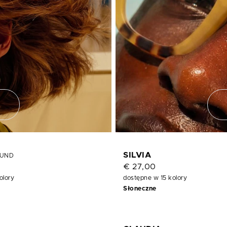
SILVIA
UND
€ 27,00
olory
dostępne w 15 kolory
Słoneczne