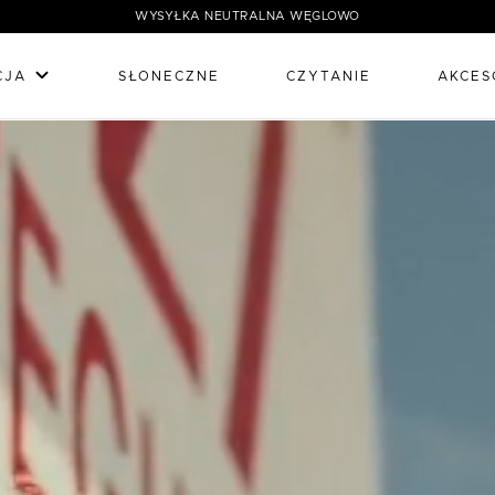
WYSYŁKA NEUTRALNA WĘGLOWO
CJA
SŁONECZNE
CZYTANIE
AKCES
OKKIA - Simply Wow!
A sono pensate per il benessere di ognuno, coniugando funzionalità 