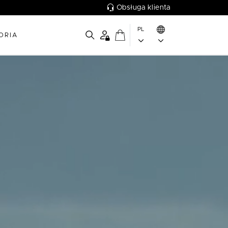
Obsługa klienta
PL
ORIA
a design unici e colori vivaci.