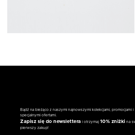
Bądź na bieżąco z naszymi najnowszymi kolekcjami, promocjami i
specjalnymi ofertami.
Zapisz się do newslettera
10% zniżki
i otrzymaj
na s
pierwszy zakup!