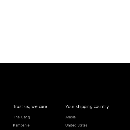
Trust us, we care
Your shipping country
The Gang
Arabia
Kampanie
United States