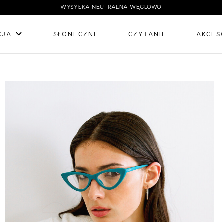
WYSYŁKA NEUTRALNA WĘGLOWO
CJA
SŁONECZNE
CZYTANIE
AKCES