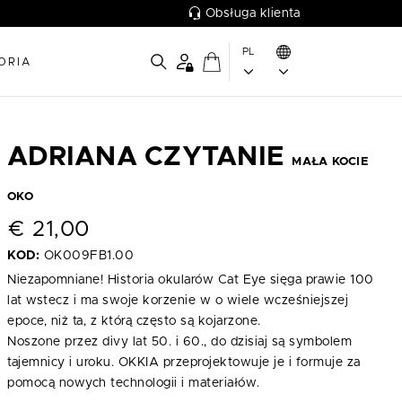
Obsługa klienta
PL
ORIA
ADRIANA CZYTANIE
MAŁA KOCIE
OKO
€
21,00
KOD:
OK009FB1.00
Niezapomniane! Historia okularów Cat Eye sięga prawie 100
lat wstecz i ma swoje korzenie w o wiele wcześniejszej
epoce, niż ta, z którą często są kojarzone.
Noszone przez divy lat 50. i 60., do dzisiaj są symbolem
tajemnicy i uroku. OKKIA przeprojektowuje je i formuje za
pomocą nowych technologii i materiałów.