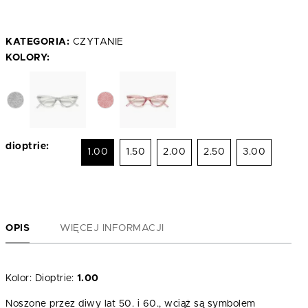
KATEGORIA:
CZYTANIE
KOLORY:
dioptrie:
1.00
1.50
2.00
2.50
3.00
OPIS
WIĘCEJ INFORMACJI
Kolor:
Dioptrie:
1.00
Noszone przez diwy lat 50. i 60., wciąż są symbolem