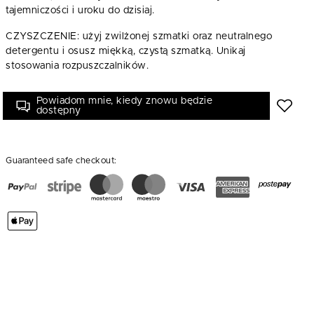
tajemniczości i uroku do dzisiaj.
CZYSZCZENIE: użyj zwilżonej szmatki oraz neutralnego
detergentu i osusz miękką, czystą szmatką. Unikaj
stosowania rozpuszczalników.
Powiadom mnie, kiedy znowu będzie
dostępny
Guaranteed safe checkout: