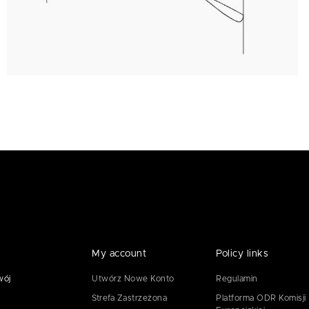
My account
Policy links
wój
Utwórz Nowe Konto
Regulamin
Strefa Zastrzeżona
Platforma ODR Komisji