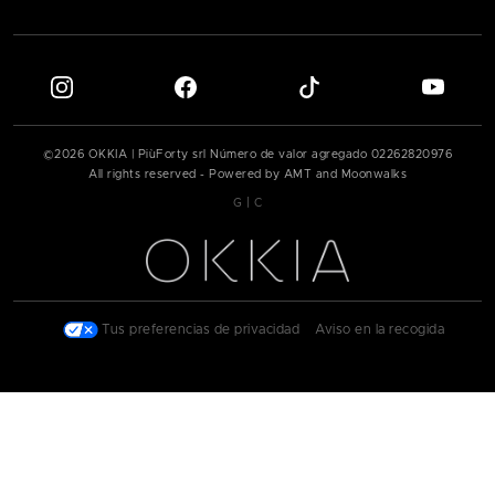
©
2026
OKKIA | PiùForty srl Número de valor agregado
02262820976
All rights reserved - Powered by AMT and Moonwalks
|
G
C
|
Tus preferencias de privacidad
|
Aviso en la recogida