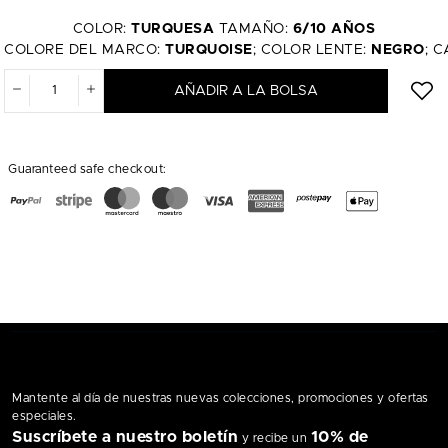
COLOR:
TURQUESA
TAMAÑO:
6/10 AÑOS
COLORE DEL MARCO:
TURQUOISE
; COLOR LENTE:
NEGRO
; 
AÑADIR A LA BOLSA
Guaranteed safe checkout:
Mantente al día de nuestras nuevas colecciones, promociones y ofertas
especiales.
Suscríbete a nuestro boletín
10% de
y recibe un