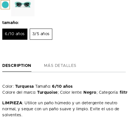
tamaño:
6/10 años
3/5 años
DESCRIPTION
MÁS DETALLES
Color:
Turquesa
Tamaño:
6/10 años
Colore del marco:
Turquoise
; Color lente:
Negro
; Categoría:
fil
LIMPIEZA
: Utilice un paño húmedo y un detergente neutro
normal, y seque con un paño suave y limpio. Evite el uso de
solventes.