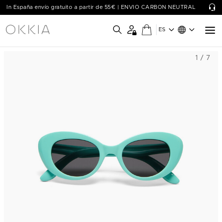
In España envío gratuito a partir de 55€ | ENVIO CARBON NEUTRAL
ES
1 / 7