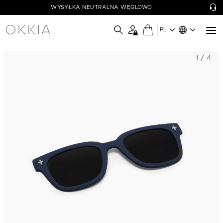
WYSYŁKA NEUTRALNA WĘGLOWO
PL
1 / 4