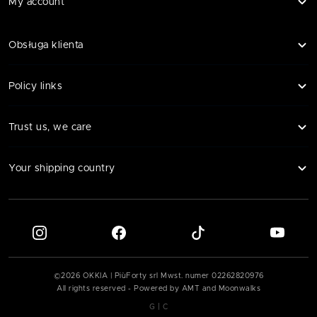
My account
Obsługa klienta
Policy links
Trust us, we care
Your shipping country
©
2026
OKKIA | PiùForty srl Mwst. numer
02262820976
All rights reserved - Powered by AMT and Moonwalks
|
G
C