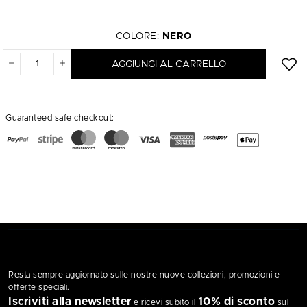
COLORE:
NERO
AGGIUNGI AL CARRELLO
Guaranteed safe checkout:
Resta sempre aggiornato sulle nostre nuove collezioni, promozioni e
offerte speciali.
Iscriviti alla newsletter
10% di sconto
e ricevi subito il
sul