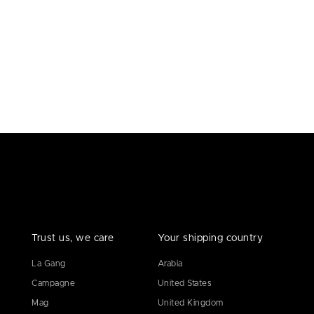
Trust us, we care
Your shipping country
La Gang
Arabia
Campagne
United States
Mag
United Kingdom