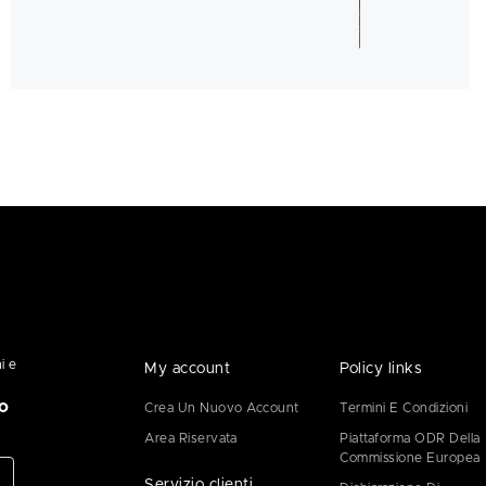
i e
My account
Policy links
o
Crea Un Nuovo Account
Termini E Condizioni
Area Riservata
Piattaforma ODR Della
Commissione Europea
Servizio clienti