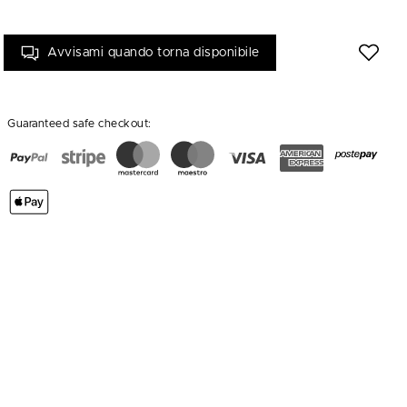
Avvisami quando torna disponibile
Guaranteed safe checkout: